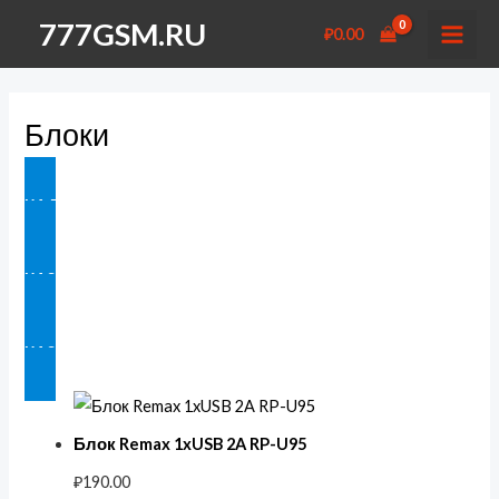
Перейти
777GSM.RU
₽
0.00
к
MAI
содержимому
MEN
Блоки
НА ГЛАВНУЮ
НАЗАД В АКСЕССУАРЫ
НАЗАД В ЗАРЯДНЫЕ УСТРОЙСТВА
Блок Remax 1xUSB 2A RP-U95
₽
190.00