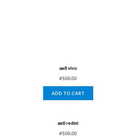
акб vivo
₽
500.00
ADD TO CART
акб redmi
₽
500.00