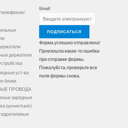
Email
 телефонов/
бильные
ПОДПИСАТЬСЯ
ли
Форма успешно отправлена!
держатели
Произошла какая-то ошибка
ные держатели
при отправке формы.
устройства
Пожалуйста, проверьте все
рядные уст-ва
поля формы снова.
е блоки
НЫЕ ПРОВОДА
вные зарядные
ва (powerbank)
гидрогелевые