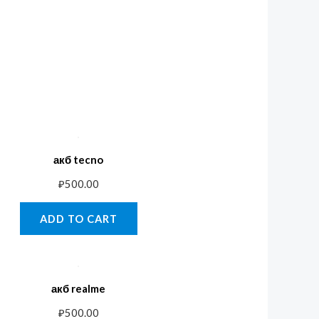
акб tecno
₽
500.00
ADD TO CART
акб realme
₽
500.00