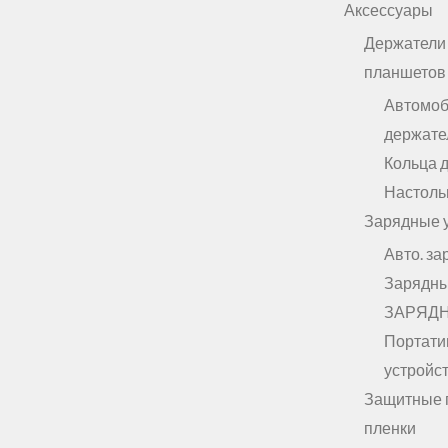
Аксессуары
Держатели
планшетов
Автомо
держате
Кольца 
Настоль
Зарядные 
Авто. за
Зарядны
ЗАРЯД
Портати
устройст
Защитные 
пленки