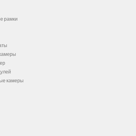
е рамки
аты
камеры
мер
дулей
ые камеры