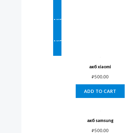
АКБ VIVO
АКБ XIAOMI
акб xiaomi
₽
500.00
ADD TO CART
акб samsung
₽
500.00