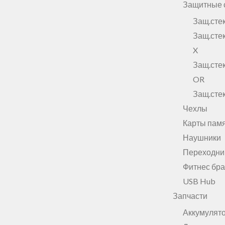
Защитные 
Защ.сте
Защ.сте
X
Защ.ст
OR
Защ.ст
Чехлы
Карты пам
Наушники
Переходни
Фитнес бр
USB Hub
Запчасти
Аккумулят