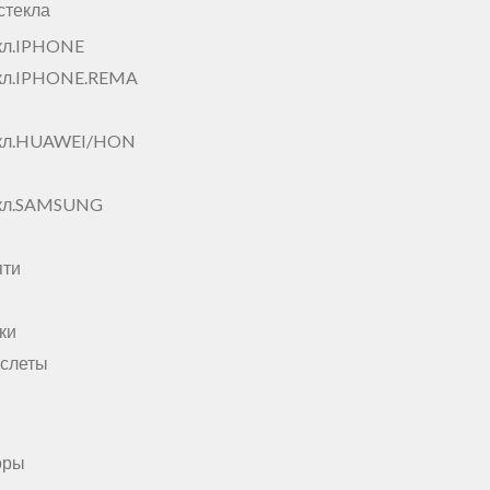
стекла
кл.IPHONE
кл.IPHONE.REMA
екл.HUAWEI/HON
екл.SAMSUNG
яти
ки
аслеты
оры