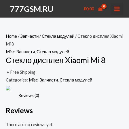
Перейти
777GSM.RU
₽
0.00
к
MAI
содержимому
MEN
Home
/
Запчасти
/
Стекла модулей
/ Стекло дисплея Xiaomi
Mi 8
Misc
,
Запчасти
,
Стекла модулей
Стекло дисплея Xiaomi Mi 8
+ Free Shipping
Categories:
Misc
,
Запчасти
,
Стекла модулей
Reviews (0)
Reviews
There are no reviews yet.