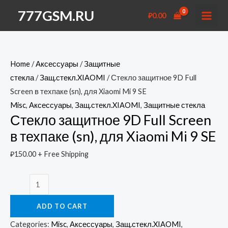
Перейти
777GSM.RU
₽
0.00
к
MAI
содержимому
MEN
Home
/
Аксессуары
/
Защитные
стекла
/
Защ.стекл.XIAOMI
/ Стекло защитное 9D Full
Screen в техпаке (sn), для Xiaomi Mi 9 SE
Misc
,
Аксессуары
,
Защ.стекл.XIAOMI
,
Защитные стекла
Стекло защитное 9D Full Screen
в техпаке (sn), для Xiaomi Mi 9 SE
₽
150.00
+ Free Shipping
Стекло
защитное
ADD TO CART
9D
Full
Categories:
Misc
,
Аксессуары
,
Защ.стекл.XIAOMI
,