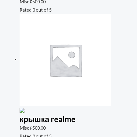
Misc
₽
500.00
Rated
0
out of 5
крышка realme
Misc
₽
500.00
Rated
0
out of 5