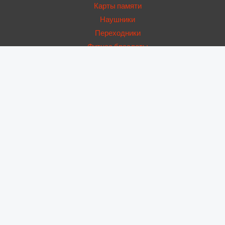
Карты памяти
Наушники
Переходники
Фитнес браслеты
USB Hub
Запчасти
Аккумуляторы
Динамики
Дисплеи
Дисплейные рамки
Корпусы
Крышки
Нижние платы
Основные камеры
Стекла камер
Стекла модулей
Фронтальные камеры