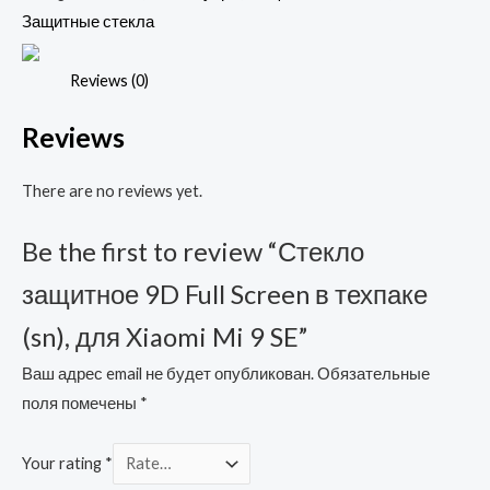
Screen
Защитные стекла
в
техпаке
Reviews (0)
(sn),
Reviews
для
Xiaomi
There are no reviews yet.
Mi
9
Be the first to review “Стекло
SE
quantity
защитное 9D Full Screen в техпаке
(sn), для Xiaomi Mi 9 SE”
Ваш адрес email не будет опубликован.
Обязательные
поля помечены
*
Your rating
*