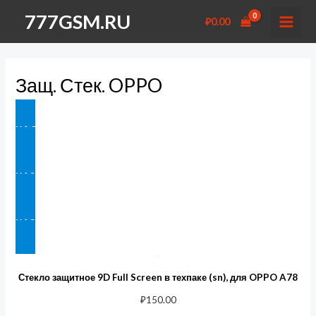
Перейти
777GSM.RU
₽
0.00
к
MAI
содержимому
MEN
Защ. Стек. OPPO
НА ГЛАВНУЮ
НАЗАД В АКСЕССУАРЫ
НАЗАД В ЗАЩИТНЫЕ СТЕКЛА
Стекло защитное 9D Full Screen в техпаке (sn), для OPPO A78
₽
150.00