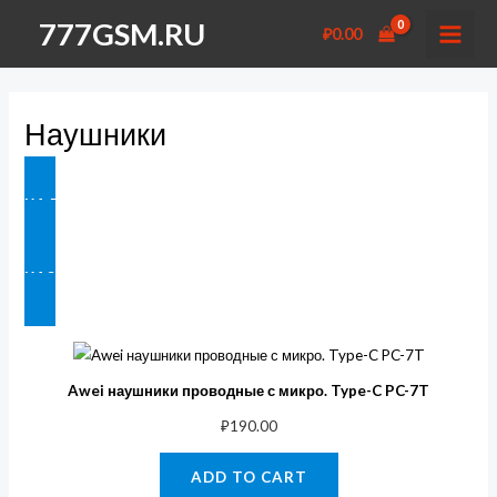
Перейти
777GSM.RU
₽
0.00
к
MAI
содержимому
MEN
Наушники
НА ГЛАВНУЮ
НАЗАД В АКСЕССУАРЫ
Awei наушники проводные с микро. Type-C PC-7T
₽
190.00
ADD TO CART