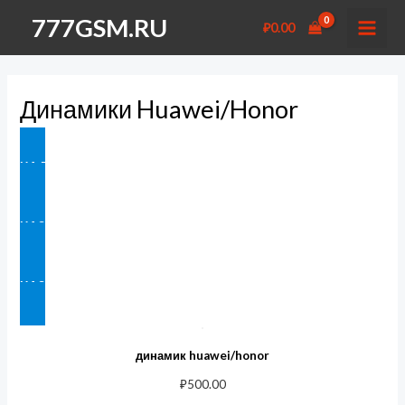
Перейти
777GSM.RU
₽
0.00
к
MAI
содержимому
MEN
Динамики Huawei/Honor
НА ГЛАВНУЮ
НАЗАД В ЗАПЧАСТИ
НАЗАД В ДИНАМИКИ
динамик huawei/honor
₽
500.00