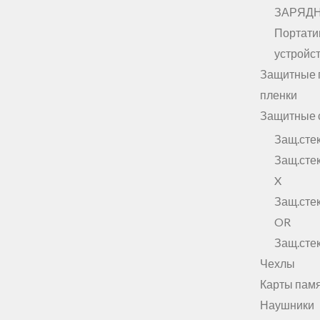
ЗАРЯД
Портати
устройст
Защитные 
пленки
Защитные 
Защ.сте
Защ.сте
X
Защ.ст
OR
Защ.ст
Чехлы
Карты пам
Наушники