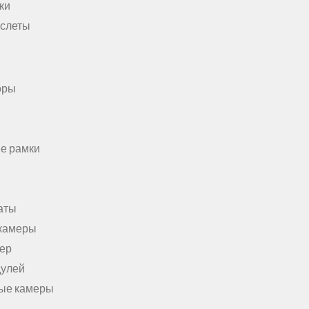
ки
аслеты
оры
е рамки
аты
камеры
мер
дулей
ые камеры