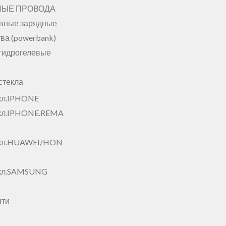
НЫЕ ПРОВОДА
вные зарядные
ва (powerbank)
гидрогелевые
стекла
кл.IPHONE
кл.IPHONE.REMA
екл.HUAWEI/HON
екл.SAMSUNG
яти