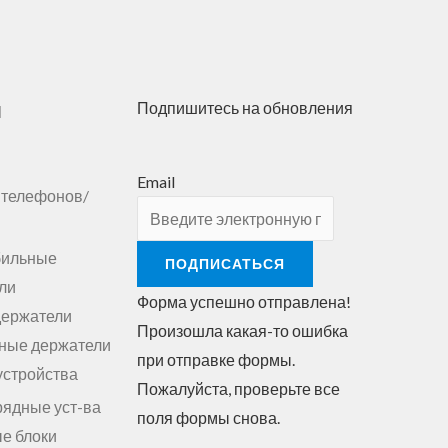
ы
Подпишитесь на обновления
Email
 телефонов/
бильные
ПОДПИСАТЬСЯ
ли
Форма успешно отправлена!
держатели
Произошла какая-то ошибка
ные держатели
при отправке формы.
устройства
Пожалуйста, проверьте все
рядные уст-ва
поля формы снова.
е блоки