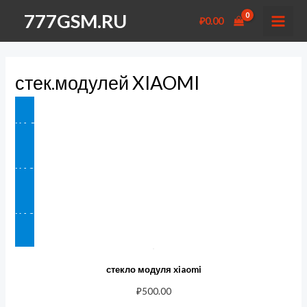
Перейти
777GSM.RU
₽
0.00
к
MAI
содержимому
MEN
стек.модулей XIAOMI
НА ГЛАВНУЮ
НАЗАД В ЗАПЧАСТИ
НАЗАД В СТЕКЛА МОДУЛЕЙ
стекло модуля xiaomi
₽
500.00