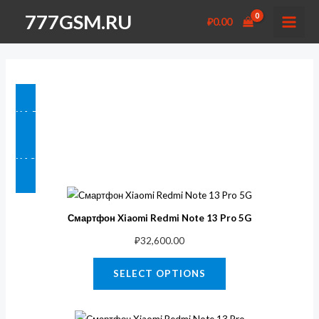
Перейти
777GSM.RU
₽
0.00
к
MAI
содержимому
MEN
НА ГЛАВНУЮ
НАЗАД В ТЕЛЕФОНЫ
Смартфон Xiaomi Redmi Note 13 Pro 5G
₽
32,600.00
SELECT OPTIONS