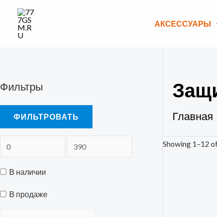
Перейти
777GSM.RU
к
АКСЕССУАРЫ
содержимому
Защ
Фильтры
Главная
ФИЛЬТРОВАТЬ
Showing 1–12 of
В наличии
В продаже