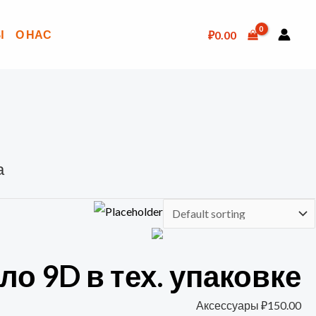
Ы
О НАС
₽
0.00
а
о 9D в тех. упаковке
Аксессуары
₽
150.00