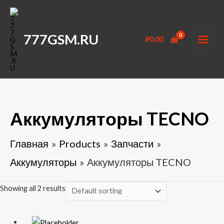
Перейти
к
содержимому
777GSM.RU
₽
0.00
MAI
MEN
Аккумуляторы TECNO
Главная
Products
Запчасти
Аккумуляторы
Аккумуляторы TECNO
Showing all 2 results