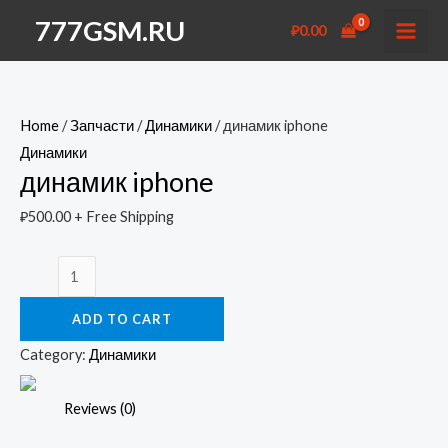
Перейти
777GSM.RU
₽
0.00
к
MAI
содержимому
MEN
Home
/
Запчасти
/
Динамики
/ динамик iphone
Динамики
динамик iphone
₽
500.00
+ Free Shipping
динамик
iphone
ADD TO CART
quantity
Category:
Динамики
Reviews (0)