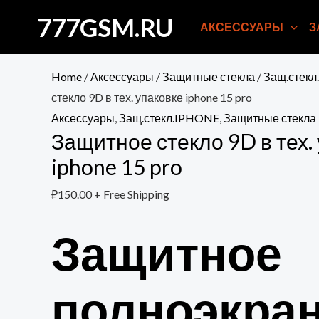
Перейти
777GSM.RU
АКСЕССУАРЫ
З
к
содержимому
Home
/
Аксессуары
/
Защитные стекла
/
Защ.стек
стекло 9D в тех. упаковке iphone 15 pro
Аксессуары
,
Защ.стекл.IPHONE
,
Защитные стекла
Защитное стекло 9D в тех.
iphone 15 pro
₽
150.00
+ Free Shipping
Защитное
полноэкра