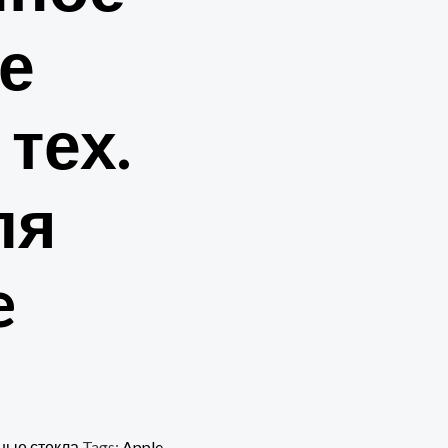
е
 тех.
ля
e
ные стекла
Tags:
Apple
,