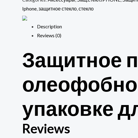
тех.
Iphone
,
защитное стекло
,
стекло
упаковке
iphone
Description
15
Reviews (0)
pro
Защитное 
quantity
олеофобное
упаковке дл
Reviews