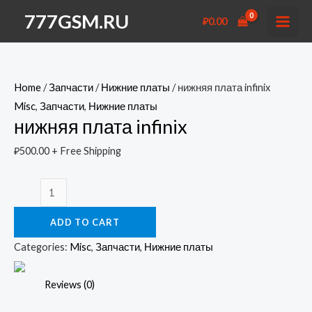
Перейти
777GSM.RU
₽
0.00
к
MAI
содержимому
MEN
Home
/
Запчасти
/
Нижние платы
/ нижняя плата infinix
Misc
,
Запчасти
,
Нижние платы
нижняя плата infinix
₽
500.00
+ Free Shipping
нижняя
плата
ADD TO CART
infinix
quantity
Categories:
Misc
,
Запчасти
,
Нижние платы
Reviews (0)