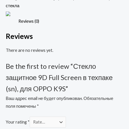
Screen
стекла
в
техпаке
Reviews (0)
(sn),
Reviews
для
OPPO
There are no reviews yet.
K9S
quantity
Be the first to review “Стекло
защитное 9D Full Screen в техпаке
(sn), для OPPO K9S”
Ваш адрес email не будет опубликован.
Обязательные
поля помечены
*
Your rating
*