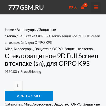
Перейти
777GSM.RU
₽
0.00
к
MAI
содержимому
MEN
Home
/
Аксессуары
/
Защитные
стекла
/
Защ.стекл.OPPO
/ Стекло защитное 9D Full Screen
в техпаке (sn), для OPPO K9S
Misc
,
Аксессуары
,
Защ.стекл.OPPO
,
Защитные стекла
Стекло защитное 9D Full Screen
в техпаке (sn), для OPPO K9S
₽
150.00
+ Free Shipping
Стекло
защитное
ADD TO CART
9D
Full
Categories:
Misc
,
Аксессуары
,
Защ.стекл.OPPO
,
Защитные