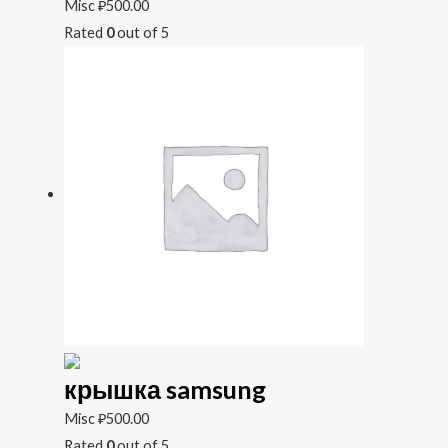
Misc
₽
500.00
Rated
0
out of 5
крышка samsung
Misc
₽
500.00
Rated
0
out of 5