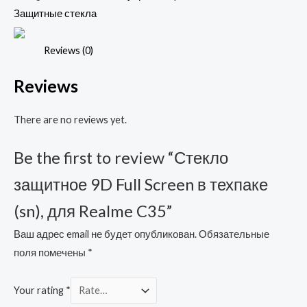
Screen
Защитные стекла
в
техпаке
Reviews (0)
(sn),
Reviews
для
Realme
There are no reviews yet.
C35
quantity
Be the first to review “Стекло
защитное 9D Full Screen в техпаке
(sn), для Realme C35”
Ваш адрес email не будет опубликован.
Обязательные
поля помечены
*
Your rating
*