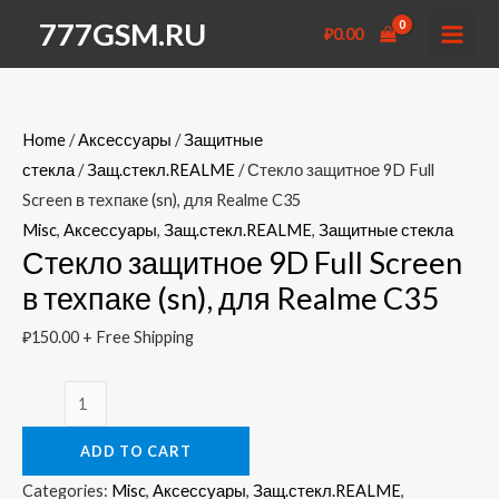
Перейти
777GSM.RU
₽
0.00
к
MAI
содержимому
MEN
Home
/
Аксессуары
/
Защитные
стекла
/
Защ.стекл.REALME
/ Стекло защитное 9D Full
Screen в техпаке (sn), для Realme C35
Misc
,
Аксессуары
,
Защ.стекл.REALME
,
Защитные стекла
Стекло защитное 9D Full Screen
в техпаке (sn), для Realme C35
₽
150.00
+ Free Shipping
Стекло
защитное
ADD TO CART
9D
Full
Categories:
Misc
,
Аксессуары
,
Защ.стекл.REALME
,