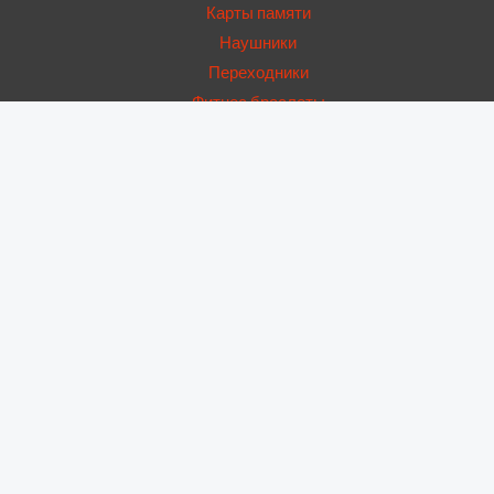
Карты памяти
Наушники
Переходники
Фитнес браслеты
USB Hub
Запчасти
Аккумуляторы
Динамики
Дисплеи
Дисплейные рамки
Корпусы
Крышки
Нижние платы
Основные камеры
Стекла камер
Стекла модулей
Фронтальные камеры