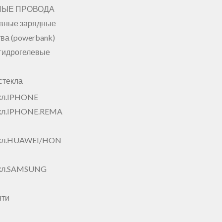
НЫЕ ПРОВОДА
вные зарядные
ва (powerbank)
гидрогелевые
стекла
кл.IPHONE
кл.IPHONE.REMA
екл.HUAWEI/HON
екл.SAMSUNG
яти