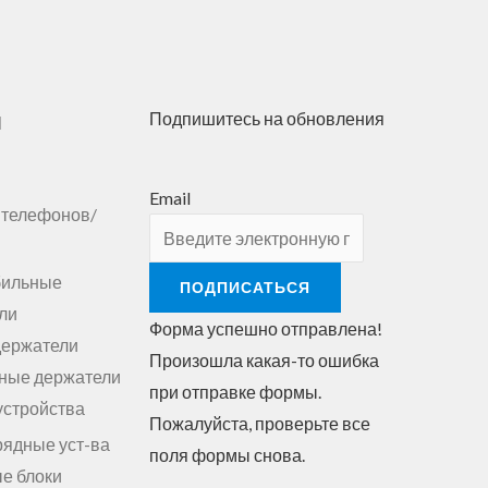
ы
Подпишитесь на обновления
Email
 телефонов/
бильные
ПОДПИСАТЬСЯ
ли
Форма успешно отправлена!
держатели
Произошла какая-то ошибка
ные держатели
при отправке формы.
устройства
Пожалуйста, проверьте все
рядные уст-ва
поля формы снова.
е блоки