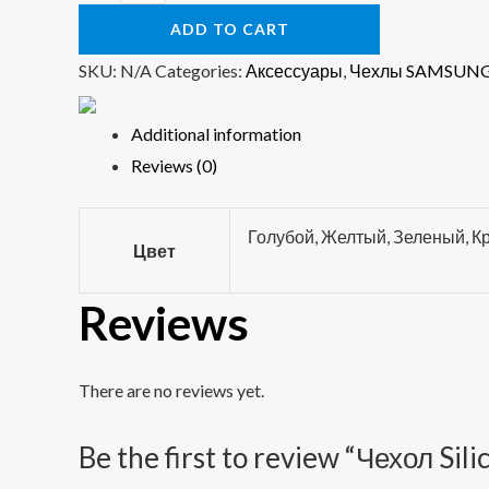
Silicone
ADD TO CART
Cover
Samsung
SKU:
N/A
Categories:
Аксессуары
,
Чехлы SAMSUN
Galaxy
A31
Additional information
quantity
Reviews (0)
Голубой, Желтый, Зеленый, 
Цвет
Reviews
There are no reviews yet.
Be the first to review “Чехол Si