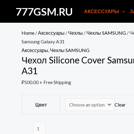
Перейти
777GSM.RU
АКСЕССУАРЫ
З
к
содержимому
Home
/
Аксессуары
/
Чехлы
/
Чехлы SAMSUNG
/ Ч
Samsung Galaxy A31
Аксессуары
,
Чехлы SAMSUNG
Чехол Silicone Cover Samsu
A31
₽
500.00
+ Free Shipping
Цвет
Clear
Чехол