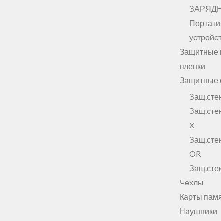
ЗАРЯД
Портати
устройст
Защитные 
пленки
Защитные 
Защ.сте
Защ.сте
X
Защ.ст
OR
Защ.ст
Чехлы
Карты пам
Наушники