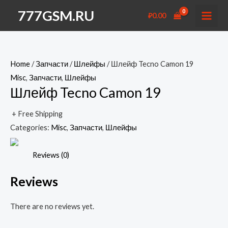
Перейти
777GSM.RU
₽
0.00
к
MAI
содержимому
MEN
Home
/
Запчасти
/
Шлейфы
/ Шлейф Tecno Camon 19
Misc
,
Запчасти
,
Шлейфы
Шлейф Tecno Camon 19
+ Free Shipping
Categories:
Misc
,
Запчасти
,
Шлейфы
Reviews (0)
Reviews
There are no reviews yet.