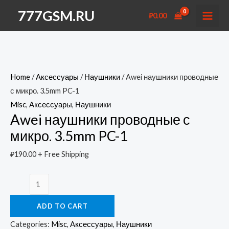
Перейти
777GSM.RU
₽
0.00
к
MAI
содержимому
MEN
Home
/
Аксессуары
/
Наушники
/ Awei наушники проводные
с микро. 3.5mm PC-1
Misc
,
Аксессуары
,
Наушники
Awei наушники проводные с
микро. 3.5mm PC-1
₽
190.00
+ Free Shipping
Awei
наушники
ADD TO CART
проводные
с
Categories:
Misc
,
Аксессуары
,
Наушники