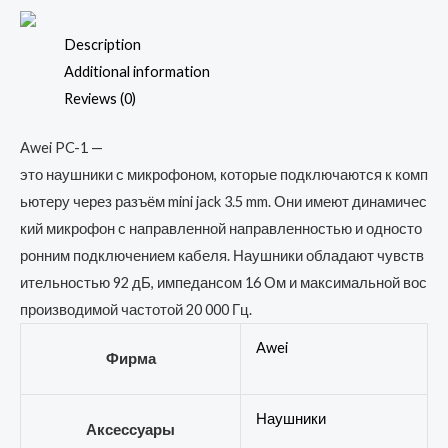
микро.
3.5mm
Description
PC-
Additional information
1
Reviews (0)
quantity
Awei
PC-1
—
это
наушники
с
микрофоном,
которые
подключаются
к
комп
ьютеру
через
разъём
mini
jack
3.5
mm.
Они
имеют
динамичес
кий
микрофон
с
направленной
направленностью
и
односто
ронним
подключением
кабеля.
Наушники
обладают
чувств
ительностью
92
дБ,
импедансом
16
Ом
и
максимальной
вос
производимой
частотой
20
000
Гц.
Awei
Фирма
Наушники
Аксессуары