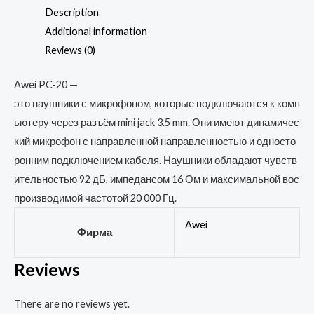
3.5mm
Description
PC-
Additional information
20
Reviews (0)
quantity
Awei
PC-20
—
это
наушники
с
микрофоном,
которые
подключаются
к
комп
ьютеру
через
разъём
mini
jack
3.5
mm.
Они
имеют
динамичес
кий
микрофон
с
направленной
направленностью
и
односто
ронним
подключением
кабеля.
Наушники
обладают
чувств
ительностью
92
дБ,
импедансом
16
Ом
и
максимальной
вос
производимой
частотой
20
000
Гц.
Awei
Фирма
Reviews
There are no reviews yet.