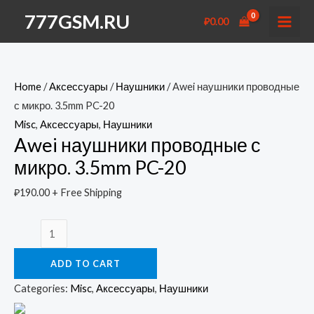
Перейти
777GSM.RU
₽
0.00
к
MAI
содержимому
MEN
Home
/
Аксессуары
/
Наушники
/ Awei наушники проводные
с микро. 3.5mm PC-20
Misc
,
Аксессуары
,
Наушники
Awei наушники проводные с
микро. 3.5mm PC-20
₽
190.00
+ Free Shipping
Awei
наушники
ADD TO CART
проводные
с
Categories:
Misc
,
Аксессуары
,
Наушники
микро.