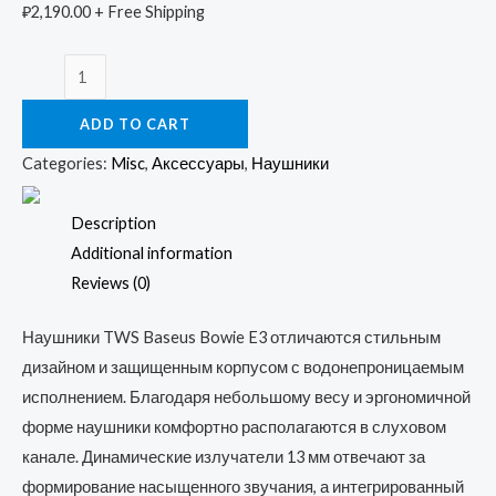
₽
2,190.00
+ Free Shipping
Baseus
TWS
ADD TO CART
Наушники
Bowie
Categories:
Misc
,
Аксессуары
,
Наушники
E3
quantity
Description
Additional information
Reviews (0)
Наушники TWS Baseus Bowie E3 отличаются стильным
дизайном и защищенным корпусом с водонепроницаемым
исполнением. Благодаря небольшому весу и эргономичной
форме наушники комфортно располагаются в слуховом
канале. Динамические излучатели 13 мм отвечают за
формирование насыщенного звучания, а интегрированный