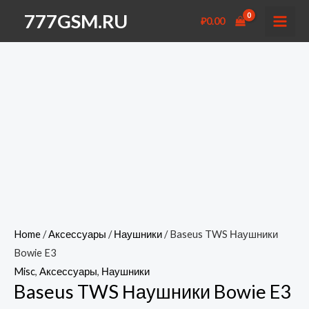
Перейти
777GSM.RU
₽
0.00
к
MAI
содержимому
MEN
Home
/
Аксессуары
/
Наушники
/ Baseus TWS Наушники
Bowie E3
Misc
,
Аксессуары
,
Наушники
Baseus TWS Наушники Bowie E3