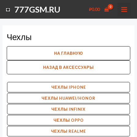
Перейти
777GSM.RU
₽
0.00
к
MAI
содержимому
MEN
Чехлы
НА ГЛАВНУЮ
НАЗАД В АКСЕССУАРЫ
ЧЕХЛЫ IPHONE
ЧЕХЛЫ HUAWEI/HONOR
ЧЕХЛЫ INFINIX
ЧЕХЛЫ OPPO
ЧЕХЛЫ REALME