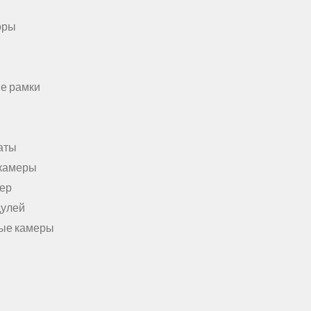
оры
е рамки
аты
камеры
мер
дулей
ые камеры