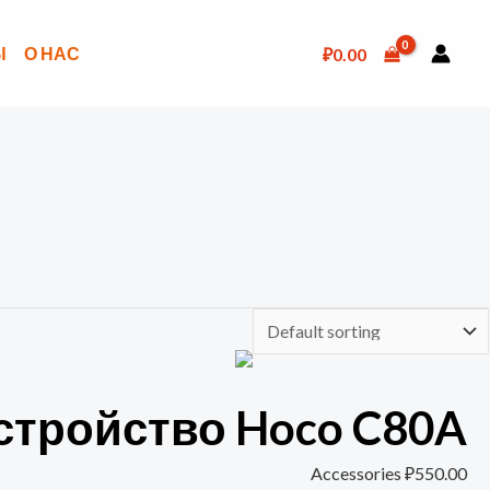
Ы
О НАС
₽
0.00
стройство Hoco C80A
Accessories
₽
550.00