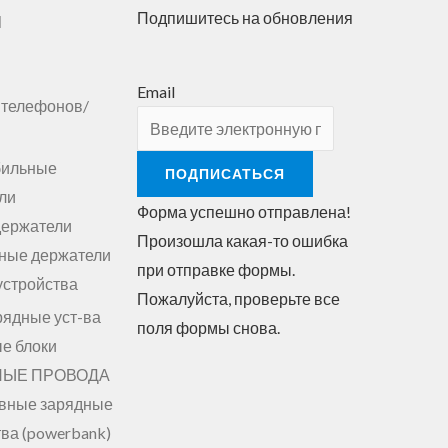
ы
Подпишитесь на обновления
Email
 телефонов/
бильные
ПОДПИСАТЬСЯ
ли
Форма успешно отправлена!
держатели
Произошла какая-то ошибка
ные держатели
при отправке формы.
устройства
Пожалуйста, проверьте все
рядные уст-ва
поля формы снова.
е блоки
НЫЕ ПРОВОДА
вные зарядные
ва (powerbank)