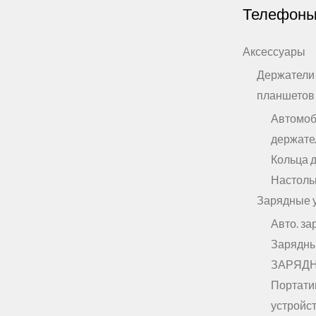
Телефон
Аксессуары
Держатели
планшетов
Автомо
держате
Кольца 
Настоль
Зарядные 
Авто. за
Зарядны
ЗАРЯД
Портати
устройст