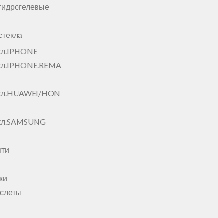
гидрогелевые
стекла
кл.IPHONE
кл.IPHONE.REMA
екл.HUAWEI/HON
екл.SAMSUNG
яти
ки
аслеты