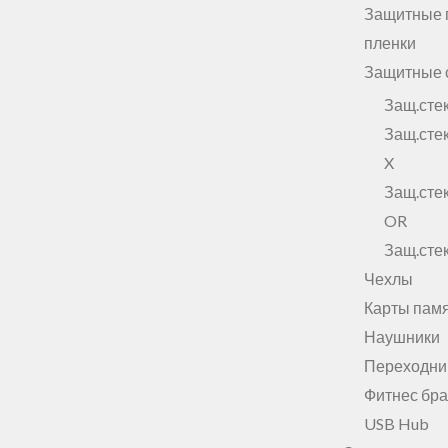
Защитные 
пленки
Защитные 
Защ.сте
Защ.сте
X
Защ.ст
OR
Защ.ст
Чехлы
Карты пам
Наушники
Переходни
Фитнес бр
USB Hub