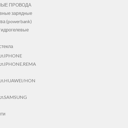
НЫЕ ПРОВОДА
вные зарядные
ва (powerbank)
гидрогелевые
стекла
кл.IPHONE
кл.IPHONE.REMA
екл.HUAWEI/HON
екл.SAMSUNG
яти