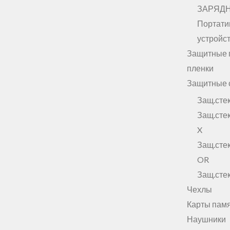
ЗАРЯД
Портати
устройст
Защитные 
пленки
Защитные 
Защ.сте
Защ.сте
X
Защ.ст
OR
Защ.ст
Чехлы
Карты пам
Наушники