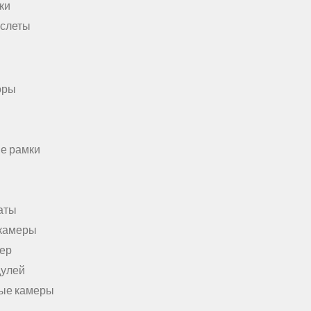
ки
аслеты
оры
е рамки
аты
камеры
мер
дулей
ые камеры