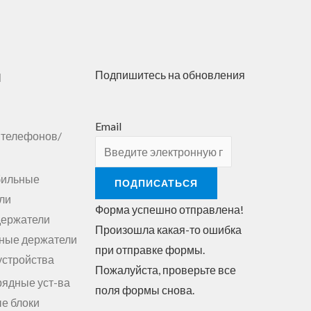
ы
Подпишитесь на обновления
Email
 телефонов/
бильные
ПОДПИСАТЬСЯ
ли
Форма успешно отправлена!
держатели
Произошла какая-то ошибка
ные держатели
при отправке формы.
устройства
Пожалуйста, проверьте все
рядные уст-ва
поля формы снова.
е блоки