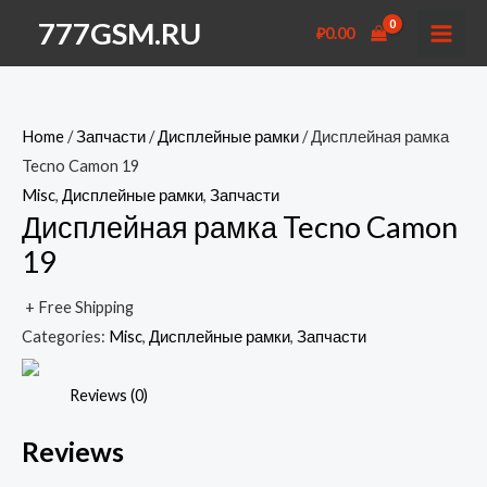
Перейти
777GSM.RU
₽
0.00
к
MAI
содержимому
MEN
Home
/
Запчасти
/
Дисплейные рамки
/ Дисплейная рамка
Tecno Camon 19
Misc
,
Дисплейные рамки
,
Запчасти
Дисплейная рамка Tecno Camon
19
+ Free Shipping
Categories:
Misc
,
Дисплейные рамки
,
Запчасти
Reviews (0)
Reviews