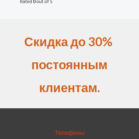
Rated
0
out of 5
Скидка до 30%
постоянным
клиентам.
Телефоны