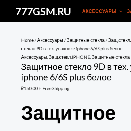
Перейти
777GSM.RU
АКСЕССУАРЫ
З
к
содержимому
Home
/
Аксессуары
/
Защитные стекла
/
Защ.стек
стекло 9D в тех. упаковке iphone 6/6S plus белое
Аксессуары
,
Защ.стекл.IPHONE
,
Защитные стекла
Защитное стекло 9D в тех.
iphone 6/6S plus белое
₽
150.00
+ Free Shipping
Защитное