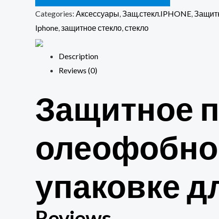
в
Categories:
Аксессуары
,
Защ.стекл.IPHONE
,
Защит
тех.
Iphone
,
защитное стекло
,
стекло
упаковке
iphone
Description
6/6S
Reviews (0)
plus
Защитное 
белое
quantity
олеофобное
упаковке дл
Reviews