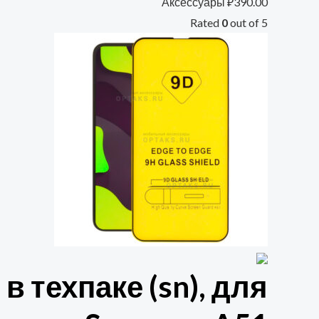
Аксессуары
₽
390.00
Rated
0
out of 5
в техпаке (sn), для