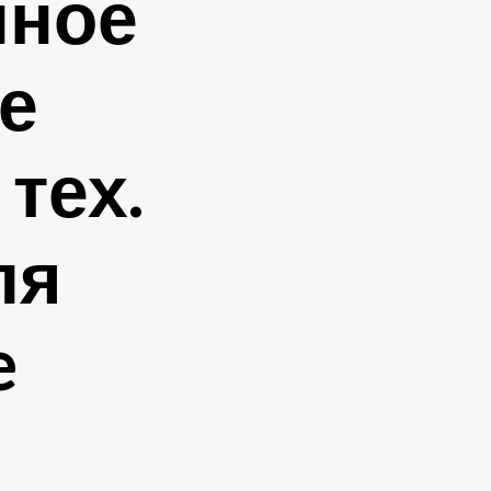
нное
е
 тех.
ля
e