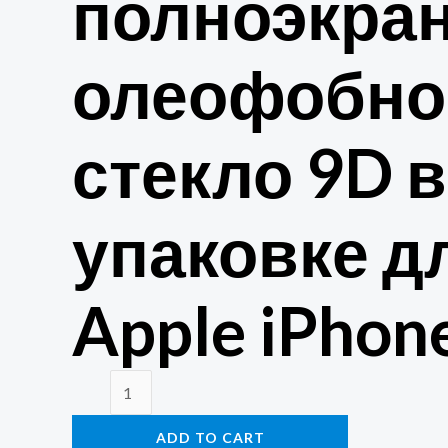
полноэкра
олеофобно
стекло 9D в
упаковке д
Apple iPhon
Защитное
стекло
ADD TO CART
9D