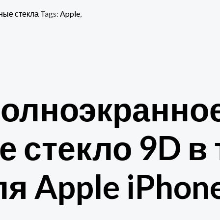
ные стекла
Tags:
Apple
,
полноэкранно
 стекло 9D в 
я Apple iPhon