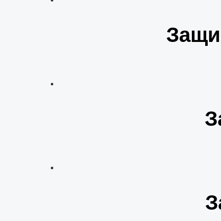
Защи
З
З