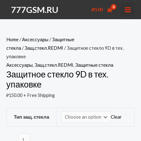
Перейти
777GSM.RU
₽
0.00
к
MAI
содержимому
MEN
Home
/
Аксессуары
/
Защитные
стекла
/
Защ.стекл.REDMI
/ Защитное стекло 9D в тех.
упаковке
Аксессуары
,
Защ.стекл.REDMI
,
Защитные стекла
Защитное стекло 9D в тех.
упаковке
₽
150.00
+ Free Shipping
Clear
Тип защ. стекла
Защитное