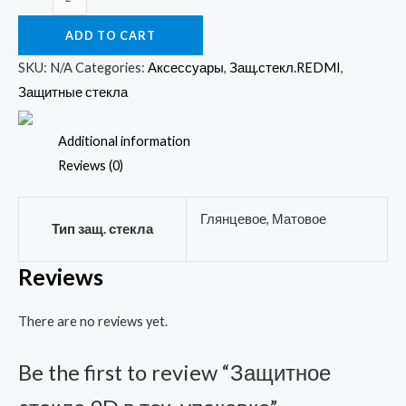
стекло
ADD TO CART
9D
в
SKU:
N/A
Categories:
Аксессуары
,
Защ.стекл.REDMI
,
тех.
Защитные стекла
упаковке
quantity
Additional information
Reviews (0)
Глянцевое, Матовое
Тип защ. стекла
Reviews
There are no reviews yet.
Be the first to review “Защитное