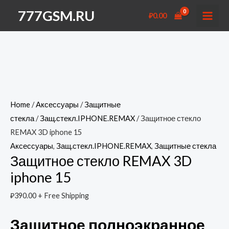
Перейти
777GSM.RU
₽
0.00
к
MAI
содержимому
MEN
Home
/
Аксессуары
/
Защитные
стекла
/
Защ.стекл.IPHONE.REMAX
/ Защитное стекло
REMAX 3D iphone 15
Аксессуары
,
Защ.стекл.IPHONE.REMAX
,
Защитные стекла
Защитное стекло REMAX 3D
iphone 15
₽
390.00
+ Free Shipping
Защитное полноэкранное