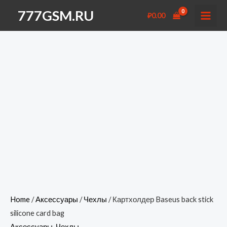
Перейти
777GSM.RU
₽
0.00
к
MAI
содержимому
MEN
Home
/
Аксессуары
/
Чехлы
/ Картхолдер Baseus back stick
silicone card bag
Аксессуары
,
Чехлы