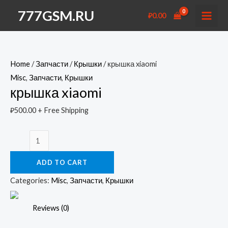
Перейти
777GSM.RU
₽
0.00
к
MAI
содержимому
MEN
Home
/
Запчасти
/
Крышки
/ крышка xiaomi
Misc
,
Запчасти
,
Крышки
крышка xiaomi
₽
500.00
+ Free Shipping
крышка
xiaomi
ADD TO CART
quantity
Categories:
Misc
,
Запчасти
,
Крышки
Reviews (0)