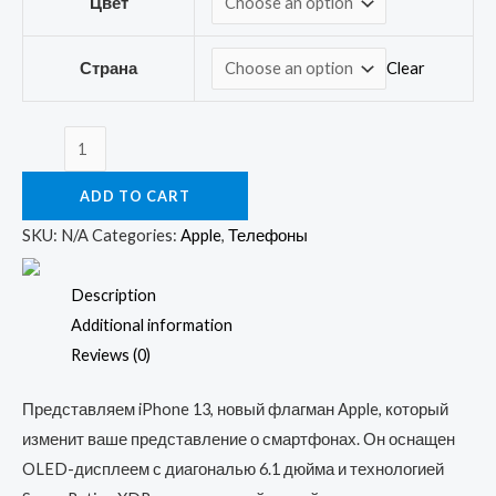
Цвет
Clear
Страна
Смартфон
Apple
ADD TO CART
Iphone
13
SKU:
N/A
Categories:
Apple
,
Телефоны
quantity
Description
Additional information
Reviews (0)
Представляем iPhone 13, новый флагман Apple, который
изменит ваше представление о смартфонах. Он оснащен
OLED-дисплеем с диагональю 6.1 дюйма и технологией