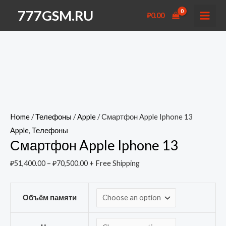
Перейти
777GSM.RU
₽
0.00
к
MAI
содержимому
MEN
Home
/
Телефоны
/
Apple
/ Смартфон Apple Iphone 13
Apple
,
Телефоны
Смартфон Apple Iphone 13
₽
51,400.00
–
₽
70,500.00
+ Free Shipping
Объём памяти