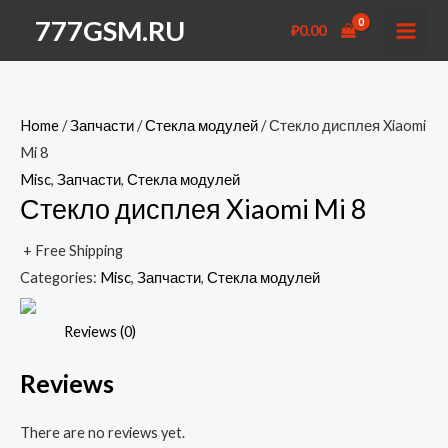
Перейти
777GSM.RU
₽
0.00
к
MAI
содержимому
MEN
Home
/
Запчасти
/
Стекла модулей
/ Стекло дисплея Xiaomi
Mi 8
Misc
,
Запчасти
,
Стекла модулей
Стекло дисплея Xiaomi Mi 8
+ Free Shipping
Categories:
Misc
,
Запчасти
,
Стекла модулей
Reviews (0)
Reviews
There are no reviews yet.