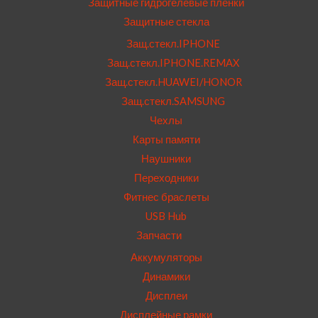
Защитные гидрогелевые пленки
Защитные стекла
Защ.стекл.IPHONE
Защ.стекл.IPHONE.REMAX
Защ.стекл.HUAWEI/HONOR
Защ.стекл.SAMSUNG
Чехлы
Карты памяти
Наушники
Переходники
Фитнес браслеты
USB Hub
Запчасти
Аккумуляторы
Динамики
Дисплеи
Дисплейные рамки