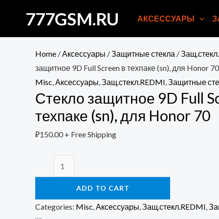
Перейти
777GSM.RU
АКСЕССУАРЫ
З
к
содержимому
Home
/
Аксессуары
/
Защитные стекла
/
Защ.стекл
защитное 9D Full Screen в техпаке (sn), для Honor 70
Misc
,
Аксессуары
,
Защ.стекл.REDMI
,
Защитные сте
Стекло защитное 9D Full S
техпаке (sn), для Honor 70
₽
150.00
+ Free Shipping
Стекло
защитное
ADD TO CART
9D
Full
Categories:
Misc
,
Аксессуары
,
Защ.стекл.REDMI
,
За
Screen