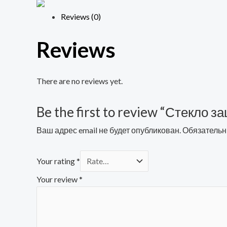
в
Reviews (0)
техпаке
Reviews
(sn),
для
Honor
There are no reviews yet.
70
quantity
Be the first to review “Стекло з
Ваш адрес email не будет опубликован.
Обязательн
Your rating
*
Your review
*