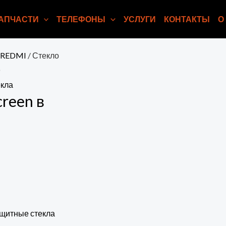
АПЧАСТИ
ТЕЛЕФОНЫ
УСЛУГИ
КОНТАКТЫ
О
.REDMI
/ Стекло
кла
creen в
щитные стекла