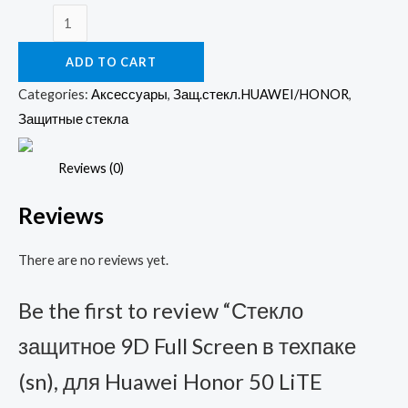
Стекло
защитное
ADD TO CART
9D
Full
Categories:
Аксессуары
,
Защ.стекл.HUAWEI/HONOR
,
Screen
Защитные стекла
в
техпаке
Reviews (0)
(sn),
Reviews
для
Huawei
There are no reviews yet.
Honor
50
Be the first to review “Стекло
LiTE
(2021)
защитное 9D Full Screen в техпаке
черный
(sn), для Huawei Honor 50 LiTE
quantity