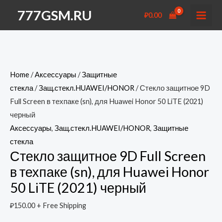
Перейти
777GSM.RU
₽
0.00
к
MAI
содержимому
MEN
Home
/
Аксессуары
/
Защитные
стекла
/
Защ.стекл.HUAWEI/HONOR
/ Стекло защитное 9D
Full Screen в техпаке (sn), для Huawei Honor 50 LiTE (2021)
черный
Аксессуары
,
Защ.стекл.HUAWEI/HONOR
,
Защитные
стекла
Стекло защитное 9D Full Screen
в техпаке (sn), для Huawei Honor
50 LiTE (2021) черный
₽
150.00
+ Free Shipping