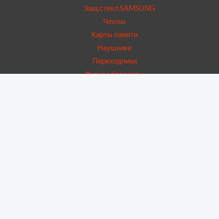
Защ.стекл.SAMSUNG
Чехлы
Карты памяти
Наушники
Переходники
Фитнес браслеты
USB Hub
Запчасти
Аккумуляторы
Динамики
Дисплеи
Дисплейные рамки
Корпусы
Крышки
Нижние платы
Основные камеры