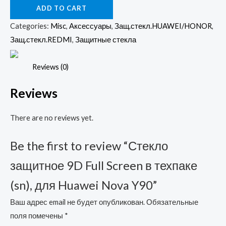
ADD TO CART
9D
Full
Categories:
Misc
,
Аксессуары
,
Защ.стекл.HUAWEI/HONOR
,
Screen
Защ.стекл.REDMI
,
Защитные стекла
в
техпаке
Reviews (0)
(sn),
Reviews
для
Huawei
There are no reviews yet.
Nova
Y90
Be the first to review “Стекло
quantity
защитное 9D Full Screen в техпаке
(sn), для Huawei Nova Y90”
Ваш адрес email не будет опубликован.
Обязательные
поля помечены
*