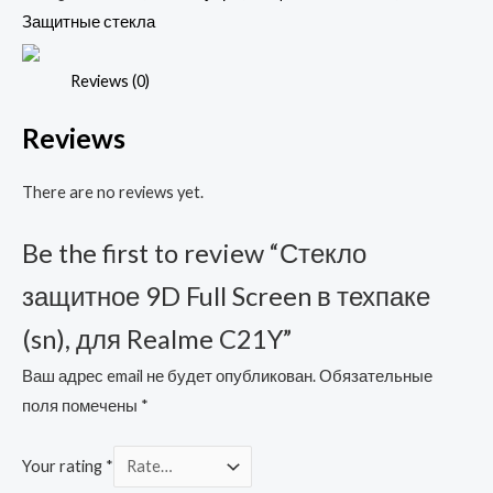
Screen
Защитные стекла
в
техпаке
Reviews (0)
(sn),
Reviews
для
Realme
There are no reviews yet.
C21Y
quantity
Be the first to review “Стекло
защитное 9D Full Screen в техпаке
(sn), для Realme C21Y”
Ваш адрес email не будет опубликован.
Обязательные
поля помечены
*
Your rating
*