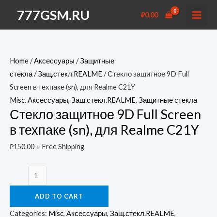
Перейти
777GSM.RU
₽
0.00
к
MAI
содержимому
MEN
Home
/
Аксессуары
/
Защитные
стекла
/
Защ.стекл.REALME
/ Стекло защитное 9D Full
Screen в техпаке (sn), для Realme C21Y
Misc
,
Аксессуары
,
Защ.стекл.REALME
,
Защитные стекла
Стекло защитное 9D Full Screen
в техпаке (sn), для Realme C21Y
₽
150.00
+ Free Shipping
Стекло
защитное
ADD TO CART
9D
Full
Categories:
Misc
,
Аксессуары
,
Защ.стекл.REALME
,