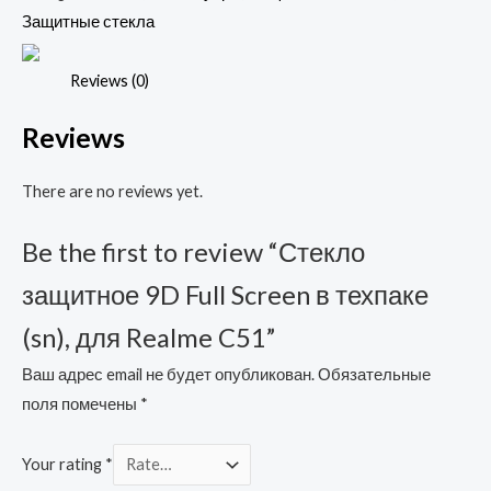
Screen
Защитные стекла
в
техпаке
Reviews (0)
(sn),
Reviews
для
Realme
There are no reviews yet.
C51
quantity
Be the first to review “Стекло
защитное 9D Full Screen в техпаке
(sn), для Realme C51”
Ваш адрес email не будет опубликован.
Обязательные
поля помечены
*
Your rating
*