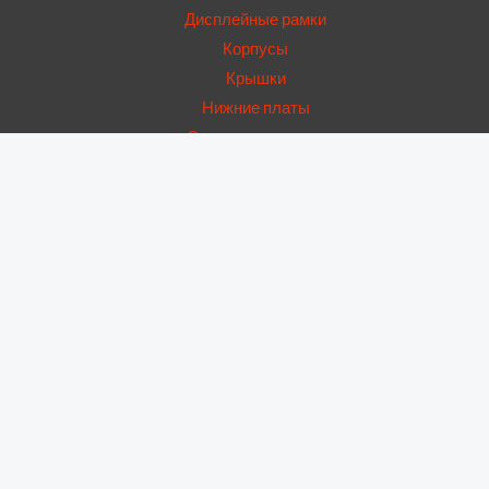
Дисплейные рамки
Корпусы
Крышки
Нижние платы
Основные камеры
Стекла камер
Стекла модулей
Фронтальные камеры
Шлейфы
Телефоны
Apple
Honor
Huawei
Infinix
Oppo
Realme