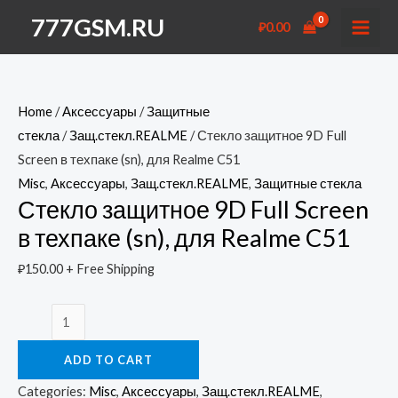
Перейти
777GSM.RU
₽
0.00
к
MAI
содержимому
MEN
Home
/
Аксессуары
/
Защитные
стекла
/
Защ.стекл.REALME
/ Стекло защитное 9D Full
Screen в техпаке (sn), для Realme C51
Misc
,
Аксессуары
,
Защ.стекл.REALME
,
Защитные стекла
Стекло защитное 9D Full Screen
в техпаке (sn), для Realme C51
₽
150.00
+ Free Shipping
Стекло
защитное
ADD TO CART
9D
Full
Categories:
Misc
,
Аксессуары
,
Защ.стекл.REALME
,