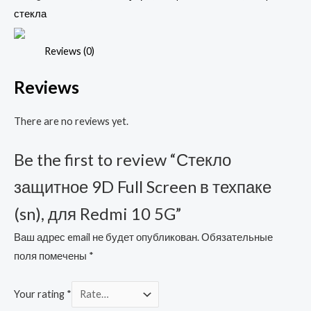
Screen
стекла
в
техпаке
Reviews (0)
(sn),
Reviews
для
Redmi
There are no reviews yet.
10
5G
Be the first to review “Стекло
quantity
защитное 9D Full Screen в техпаке
(sn), для Redmi 10 5G”
Ваш адрес email не будет опубликован.
Обязательные
поля помечены
*
Your rating
*