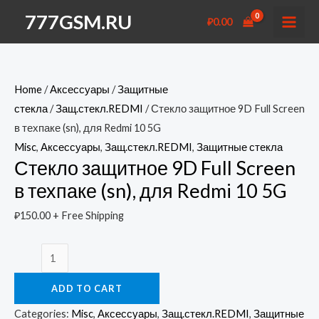
Перейти
777GSM.RU
₽
0.00
к
MAI
содержимому
MEN
Home
/
Аксессуары
/
Защитные
стекла
/
Защ.стекл.REDMI
/ Стекло защитное 9D Full Screen
в техпаке (sn), для Redmi 10 5G
Misc
,
Аксессуары
,
Защ.стекл.REDMI
,
Защитные стекла
Стекло защитное 9D Full Screen
в техпаке (sn), для Redmi 10 5G
₽
150.00
+ Free Shipping
Стекло
защитное
ADD TO CART
9D
Full
Categories:
Misc
,
Аксессуары
,
Защ.стекл.REDMI
,
Защитные