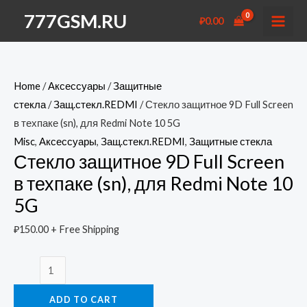
Перейти
777GSM.RU
₽
0.00
к
MAI
содержимому
MEN
Home
/
Аксессуары
/
Защитные
стекла
/
Защ.стекл.REDMI
/ Стекло защитное 9D Full Screen
в техпаке (sn), для Redmi Note 10 5G
Misc
,
Аксессуары
,
Защ.стекл.REDMI
,
Защитные стекла
Стекло защитное 9D Full Screen
в техпаке (sn), для Redmi Note 10
5G
₽
150.00
+ Free Shipping
Стекло
защитное
ADD TO CART
9D