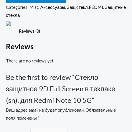
Full
Categories:
Misc
,
Аксессуары
,
Защ.стекл.REDMI
,
Защитные
Screen
стекла
в
техпаке
Reviews (0)
(sn),
Reviews
для
Redmi
There are no reviews yet.
Note
10
Be the first to review “Стекло
5G
quantity
защитное 9D Full Screen в техпаке
(sn), для Redmi Note 10 5G”
Ваш адрес email не будет опубликован.
Обязательные
поля помечены
*