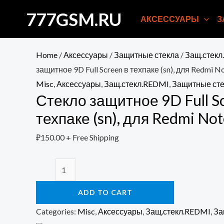
Перейти
777GSM.RU
АКСЕССУАРЫ
З
к
содержимому
Home
/
Аксессуары
/
Защитные стекла
/
Защ.стекл
защитное 9D Full Screen в техпаке (sn), для Redmi N
Misc
,
Аксессуары
,
Защ.стекл.REDMI
,
Защитные сте
Стекло защитное 9D Full S
техпаке (sn), для Redmi Not
₽
150.00
+ Free Shipping
Стекло
защитное
ADD TO CART
9D
Full
Categories:
Misc
,
Аксессуары
,
Защ.стекл.REDMI
,
За
Screen