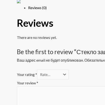
в
Reviews (0)
техпаке
Reviews
(sn),
для
Redmi
There are no reviews yet.
Note
13
Be the first to review “Стекло з
Pro+
Ваш адрес email не будет опубликован.
Обязательн
quantity
Your rating
*
Your review
*