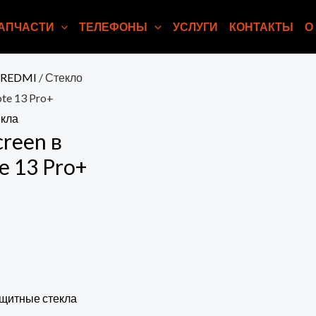
АПЧАСТИ
ТЕЛЕФОНЫ
УСЛУГИ
КОНТАКТЫ
О
.REDMI
/ Стекло
ote 13 Pro+
кла
creen в
e 13 Pro+
щитные стекла