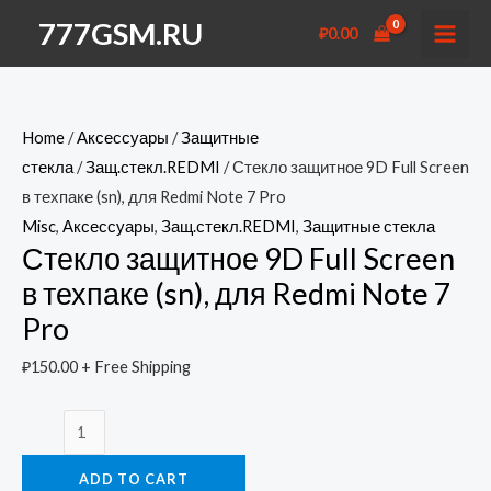
Перейти
777GSM.RU
₽
0.00
к
MAI
содержимому
MEN
Home
/
Аксессуары
/
Защитные
стекла
/
Защ.стекл.REDMI
/ Стекло защитное 9D Full Screen
в техпаке (sn), для Redmi Note 7 Pro
Misc
,
Аксессуары
,
Защ.стекл.REDMI
,
Защитные стекла
Стекло защитное 9D Full Screen
в техпаке (sn), для Redmi Note 7
Pro
₽
150.00
+ Free Shipping
Стекло
защитное
ADD TO CART
9D