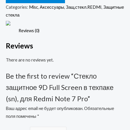
Full
Categories:
Misc
,
Аксессуары
,
Защ.стекл.REDMI
,
Защитные
Screen
стекла
в
техпаке
Reviews (0)
(sn),
Reviews
для
Redmi
There are no reviews yet.
Note
7
Be the first to review “Стекло
Pro
quantity
защитное 9D Full Screen в техпаке
(sn), для Redmi Note 7 Pro”
Ваш адрес email не будет опубликован.
Обязательные
поля помечены
*