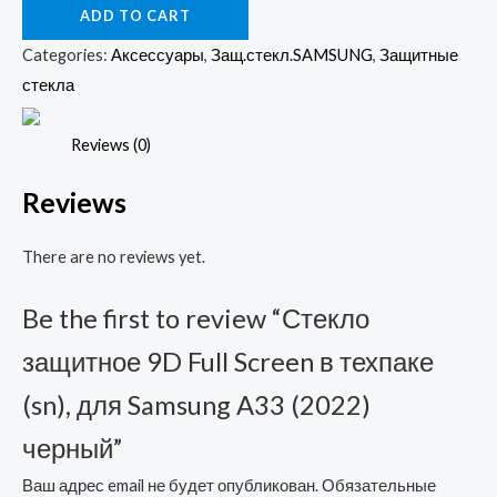
ADD TO CART
9D
Full
Categories:
Аксессуары
,
Защ.стекл.SAMSUNG
,
Защитные
Screen
стекла
в
техпаке
Reviews (0)
(sn),
Reviews
для
Samsung
There are no reviews yet.
A33
(2022)
Be the first to review “Стекло
черный
quantity
защитное 9D Full Screen в техпаке
(sn), для Samsung A33 (2022)
черный”
Ваш адрес email не будет опубликован.
Обязательные