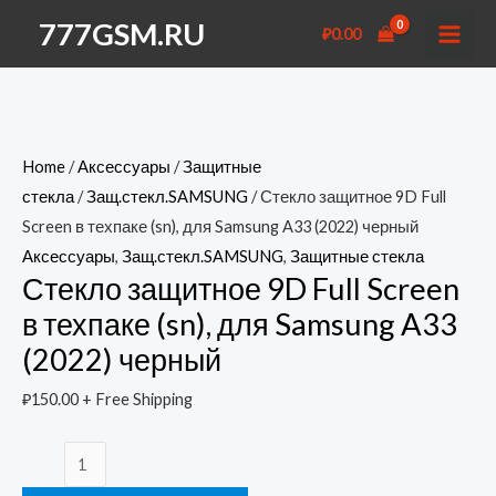
Перейти
777GSM.RU
₽
0.00
к
MAI
содержимому
MEN
Home
/
Аксессуары
/
Защитные
стекла
/
Защ.стекл.SAMSUNG
/ Стекло защитное 9D Full
Screen в техпаке (sn), для Samsung A33 (2022) черный
Аксессуары
,
Защ.стекл.SAMSUNG
,
Защитные стекла
Стекло защитное 9D Full Screen
в техпаке (sn), для Samsung A33
(2022) черный
₽
150.00
+ Free Shipping
Стекло
защитное