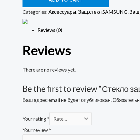
9D
Full
Categories:
Аксессуары
,
Защ.стекл.SAMSUNG
,
Защ
Screen
в
Reviews (0)
техпаке
Reviews
(sn),
для
Samsung
There are no reviews yet.
A40
(2019)
Be the first to review “Стекло 
черный
Ваш адрес email не будет опубликован.
Обязательн
quantity
Your rating
*
Your review
*