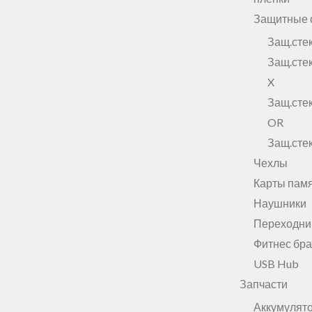
Защитные 
Защ.сте
Защ.сте
X
Защ.ст
OR
Защ.ст
Чехлы
Карты пам
Наушники
Переходни
Фитнес бр
USB Hub
Запчасти
Аккумулят