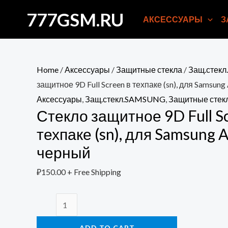
Перейти
777GSM.RU
АКСЕССУАРЫ
З
к
содержимому
Home
/
Аксессуары
/
Защитные стекла
/
Защ.стек
защитное 9D Full Screen в техпаке (sn), для Samsun
Аксессуары
,
Защ.стекл.SAMSUNG
,
Защитные стек
Стекло защитное 9D Full S
техпаке (sn), для Samsung 
черный
₽
150.00
+ Free Shipping
Стекло
защитное
ADD TO CART