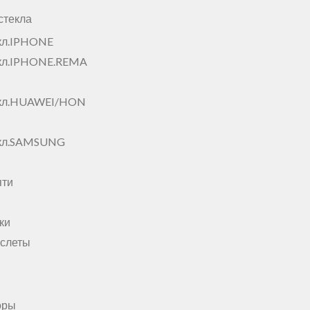
стекла
кл.IPHONE
кл.IPHONE.REMA
екл.HUAWEI/HON
екл.SAMSUNG
яти
ки
аслеты
оры