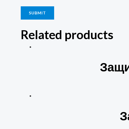
Related products
Защи
З