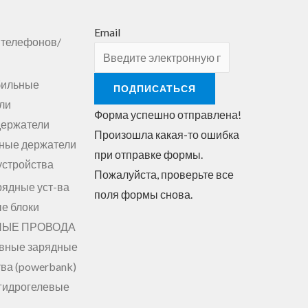
Email
 телефонов/
бильные
ПОДПИСАТЬСЯ
ли
Форма успешно отправлена!
держатели
Произошла какая-то ошибка
ные держатели
при отправке формы.
устройства
Пожалуйста, проверьте все
рядные уст-ва
поля формы снова.
е блоки
НЫЕ ПРОВОДА
вные зарядные
ва (powerbank)
гидрогелевые