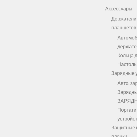
Аксессуары
Держатели
планшетов
Автомо
держате
Кольца 
Настоль
Зарядные 
Авто. за
Зарядны
ЗАРЯД
Портати
устройст
Защитные 
пленки