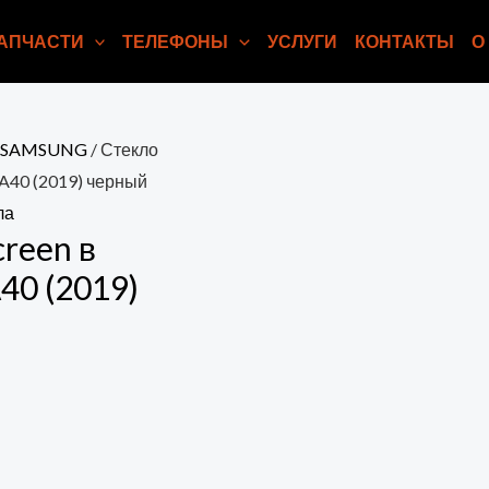
АПЧАСТИ
ТЕЛЕФОНЫ
УСЛУГИ
КОНТАКТЫ
О
л.SAMSUNG
/ Стекло
g A40 (2019) черный
ла
creen в
A40 (2019)