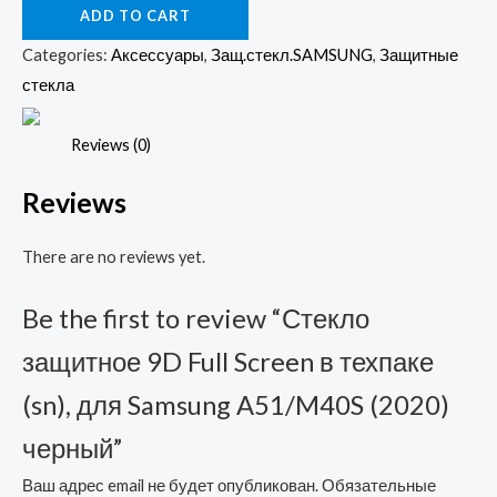
ADD TO CART
9D
Full
Categories:
Аксессуары
,
Защ.стекл.SAMSUNG
,
Защитные
Screen
стекла
в
техпаке
Reviews (0)
(sn),
Reviews
для
Samsung
There are no reviews yet.
A51/M40S
(2020)
Be the first to review “Стекло
черный
quantity
защитное 9D Full Screen в техпаке
(sn), для Samsung A51/M40S (2020)
черный”
Ваш адрес email не будет опубликован.
Обязательные