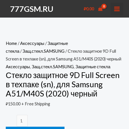
Перейти
777GSM.RU
₽
0.00
к
MAI
содержимому
MEN
Home
/
Аксессуары
/
Защитные
стекла
/
Защ.стекл.SAMSUNG
/ Стекло защитное 9D Full
Screen в техпаке (sn), для Samsung A51/M40S (2020) черный
Аксессуары
,
Защ.стекл.SAMSUNG
,
Защитные стекла
Стекло защитное 9D Full Screen
в техпаке (sn), для Samsung
A51/M40S (2020) черный
₽
150.00
+ Free Shipping
Стекло
защитное