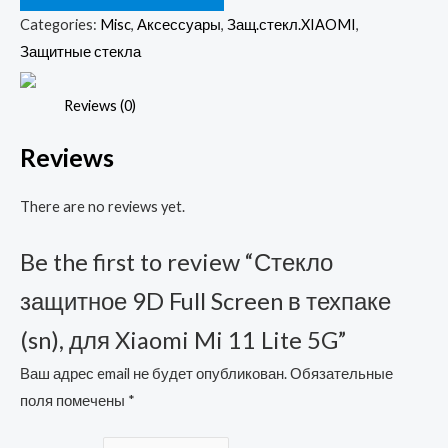
Full
Categories:
Misc
,
Аксессуары
,
Защ.стекл.XIAOMI
,
Screen
Защитные стекла
в
техпаке
Reviews (0)
(sn),
Reviews
для
Xiaomi
There are no reviews yet.
Mi
11
Be the first to review “Стекло
Lite
5G
защитное 9D Full Screen в техпаке
quantity
(sn), для Xiaomi Mi 11 Lite 5G”
Ваш адрес email не будет опубликован.
Обязательные
поля помечены
*