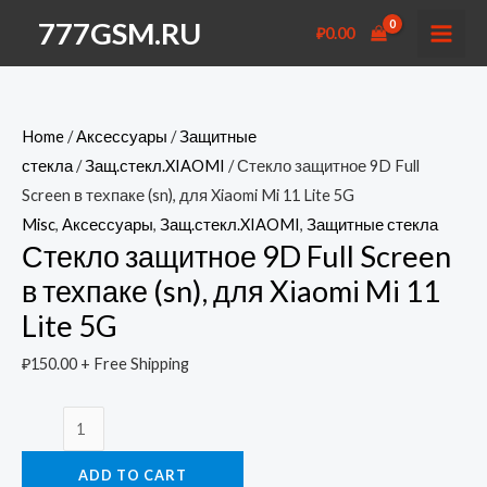
Перейти
777GSM.RU
₽
0.00
к
MAI
содержимому
MEN
Home
/
Аксессуары
/
Защитные
стекла
/
Защ.стекл.XIAOMI
/ Стекло защитное 9D Full
Screen в техпаке (sn), для Xiaomi Mi 11 Lite 5G
Misc
,
Аксессуары
,
Защ.стекл.XIAOMI
,
Защитные стекла
Стекло защитное 9D Full Screen
в техпаке (sn), для Xiaomi Mi 11
Lite 5G
₽
150.00
+ Free Shipping
Стекло
защитное
ADD TO CART
9D