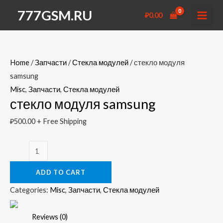
Перейти
777GSM.RU
₽
0.00
к
MAI
содержимому
MEN
Home
/
Запчасти
/
Стекла модулей
/ стекло модуля
samsung
Misc
,
Запчасти
,
Стекла модулей
стекло модуля samsung
₽
500.00
+ Free Shipping
стекло
модуля
ADD TO CART
samsung
quantity
Categories:
Misc
,
Запчасти
,
Стекла модулей
Reviews (0)