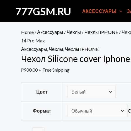
Перейти
777GSM.RU
АКСЕССУАРЫ
З
к
содержимому
Home
/
Аксессуары
/
Чехлы
/
Чехлы IPHONE
/ Чехо
14 Pro Max
Аксессуары
,
Чехлы
,
Чехлы IPHONE
Чехол Silicone cover Iphon
₽
900.00
+ Free Shipping
Цвет
Формат
C