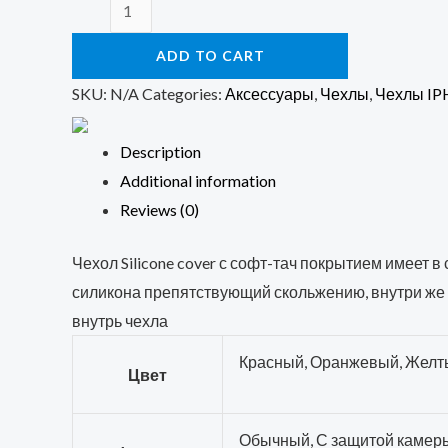
Чехол
Silicone
ADD TO CART
cover
Iphone
SKU:
N/A
Categories:
Аксессуары
,
Чехлы
,
Чехлы I
14
Pro
Description
Max
Additional information
quantity
Reviews (0)
Чехол Silicone cover с софт-тач покрытием имеет 
силикона препятствующий скольжению, внутри же 
внутрь чехла
Красный, Оранжевый, Желты
Цвет
Обычный, С защитой камеры