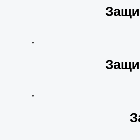
Защи
Защи
З