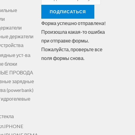
бильные
ПОДПИСАТЬСЯ
ли
Форма успешно отправлена!
держатели
Произошла какая-то ошибка
ные держатели
при отправке формы.
устройства
Пожалуйста, проверьте все
рядные уст-ва
поля формы снова.
е блоки
НЫЕ ПРОВОДА
вные зарядные
ва (powerbank)
гидрогелевые
стекла
кл.IPHONE
кл.IPHONE.REMA