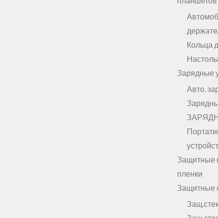
планшетов
Автомо
держате
Кольца 
Настоль
Зарядные 
Авто. за
Зарядны
ЗАРЯД
Портати
устройст
Защитные 
пленки
Защитные 
Защ.сте
Защ.сте