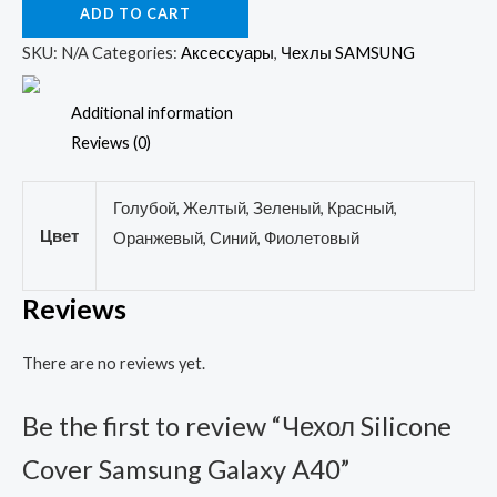
ADD TO CART
Cover
Samsung
SKU:
N/A
Categories:
Аксессуары
,
Чехлы SAMSUNG
Galaxy
A40
Additional information
quantity
Reviews (0)
Голубой, Желтый, Зеленый, Красный,
Цвет
Оранжевый, Синий, Фиолетовый
Reviews
There are no reviews yet.
Be the first to review “Чехол Silicone
Cover Samsung Galaxy A40”