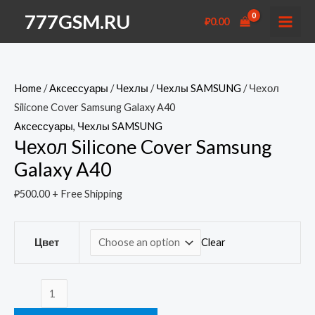
Перейти
777GSM.RU
₽
0.00
к
MAI
содержимому
MEN
Home
/
Аксессуары
/
Чехлы
/
Чехлы SAMSUNG
/ Чехол
Silicone Cover Samsung Galaxy A40
Аксессуары
,
Чехлы SAMSUNG
Чехол Silicone Cover Samsung
Galaxy A40
₽
500.00
+ Free Shipping
Clear
Цвет
Чехол
Silicone