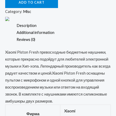
ADD TO CART
проводные
Mi
Category:
Misc
Piston
(Pure
Description
Version)
Additional information
quantity
Reviews (0)
Xiaomi Piston Fresh превосходные бюджетные наушники,
которые прекрасно подойдут для любителей электронной
музыки и Хип-хопа. Легендарный производитель как всегда
радует качеством и ценой.Xiaomi Piston Fresh оснащены
пультом с микрофоном и одной кнопкой для управления
воспроизведением музыки или ответом на входящий
звонок. В комплекте с наушниками имеются силиконовые
амбушюры двух размеров.
Xiaomi
Фирма