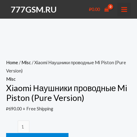
Перейти
777GSM.RU
₽
0.00
к
MAI
содержимому
MEN
Home
/
Misc
/ Xiaomi Наушники проводные Mi Piston (Pure
Version)
Misc
Xiaomi Наушники проводные Mi
Piston (Pure Version)
₽
690.00
+ Free Shipping
Xiaomi
Наушники